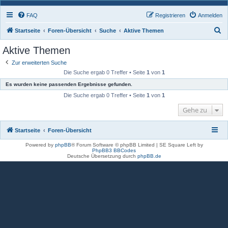
FAQ
Registrieren
Anmelden
S
Startseite
Foren-Übersicht
Suche
Aktive Themen
u
Aktive Themen
c
Zur erweiterten Suche
h
Die Suche ergab 0 Treffer • Seite
1
von
1
e
Es wurden keine passenden Ergebnisse gefunden.
Die Suche ergab 0 Treffer • Seite
1
von
1
Gehe zu
Startseite
Foren-Übersicht
Powered by
phpBB
® Forum Software © phpBB Limited | SE Square Left by
PhpBB3 BBCodes
Deutsche Übersetzung durch
phpBB.de