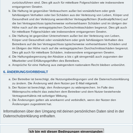
zurückzuführen sind. Dies gilt auch für mittelbare Folgeschäden wie insbesondere
entgangenen Gewinn.
Die Haftung ist gegenüber Verbrauchern außer bei vorsätzlichem oder grob
fahrlässigem Verhalten oder bei Schäden aus der Verletzung von Leben, Körper und
Gesundheit und der Verletzung wesentlicher Vertragspflichten (Kardinalpflichten) auf
die bei Vertragsschluss typischerweise vorhersehbaren Schäden und im übrigen der
Höhe nach auf die vertragstypischen Durchschnittsschäden begrenzt. Dies gilt auch
für mittelbare Folgeschäden wie insbesondere entgangenen Gewinn.
Die Haftung ist gegenüber Unternehmern außer bei der Verletzung von Leben,
Körper und Gesundheit oder vorsätzlichem oder grob fahrlässigem Verhalten des
Betreibers auf die bei Vertragsschluss typischerweise vorhersehbaren Schäden und
im Übrigen der Höhe nach auf die vertragstypischen Durchschnittsschäden begrenzt.
Dies gilt auch für mittelbare Schäden, insbesondere entgangenen Gewinn.
Die Haftungsbegrenzung der Absätze a bis c gilt sinngemäß auch zugunsten der
Mitarbeiter und Erfüllungsgehilfen des Betreibers.
Ansprüche für eine Haftung aus zwingendem nationalem Recht bleiben unberührt.
6. ÄNDERUNGSVORBEHALT
Der Betreiber ist berechtigt, die Nutzungsbedingungen und die Datenschutzerklärung
zu ändern. Die Änderung wird dem Nutzer per E-Mail mitgeteilt.
Der Nutzer ist berechtigt, den Änderungen zu widersprechen. Im Falle des
Widerspruchs erlischt das zwischen dem Betreiber und dem Nutzer bestehende
Vertragsverhältnis mit sofortiger Wirkung.
Die Änderungen gelten als anerkannt und verbindlich, wenn der Nutzer den
Änderungen zugestimmt hat.
Informationen über den Umgang mit deinen persönlichen Daten sind in der
Datenschutzerklärung enthalten.