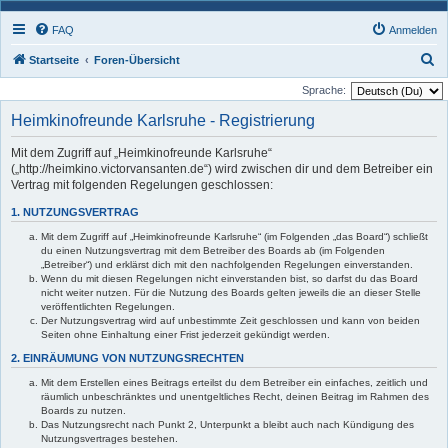
FAQ
Anmelden
S
Startseite
Foren-Übersicht
u
Sprache:
c
Heimkinofreunde Karlsruhe - Registrierung
h
Mit dem Zugriff auf „Heimkinofreunde Karlsruhe“
e
(„http://heimkino.victorvansanten.de“) wird zwischen dir und dem Betreiber ein
Vertrag mit folgenden Regelungen geschlossen:
1. NUTZUNGSVERTRAG
Mit dem Zugriff auf „Heimkinofreunde Karlsruhe“ (im Folgenden „das Board“) schließt
du einen Nutzungsvertrag mit dem Betreiber des Boards ab (im Folgenden
„Betreiber“) und erklärst dich mit den nachfolgenden Regelungen einverstanden.
Wenn du mit diesen Regelungen nicht einverstanden bist, so darfst du das Board
nicht weiter nutzen. Für die Nutzung des Boards gelten jeweils die an dieser Stelle
veröffentlichten Regelungen.
Der Nutzungsvertrag wird auf unbestimmte Zeit geschlossen und kann von beiden
Seiten ohne Einhaltung einer Frist jederzeit gekündigt werden.
2. EINRÄUMUNG VON NUTZUNGSRECHTEN
Mit dem Erstellen eines Beitrags erteilst du dem Betreiber ein einfaches, zeitlich und
räumlich unbeschränktes und unentgeltliches Recht, deinen Beitrag im Rahmen des
Boards zu nutzen.
Das Nutzungsrecht nach Punkt 2, Unterpunkt a bleibt auch nach Kündigung des
Nutzungsvertrages bestehen.