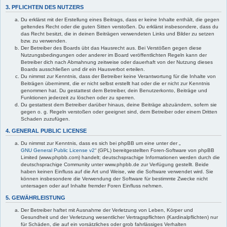
3. PFLICHTEN DES NUTZERS
Du erklärst mit der Erstellung eines Beitrags, dass er keine Inhalte enthält, die gegen
geltendes Recht oder die guten Sitten verstoßen. Du erklärst insbesondere, dass du
das Recht besitzt, die in deinen Beiträgen verwendeten Links und Bilder zu setzen
bzw. zu verwenden.
Der Betreiber des Boards übt das Hausrecht aus. Bei Verstößen gegen diese
Nutzungsbedingungen oder anderer im Board veröffentlichten Regeln kann der
Betreiber dich nach Abmahnung zeitweise oder dauerhaft von der Nutzung dieses
Boards ausschließen und dir ein Hausverbot erteilen.
Du nimmst zur Kenntnis, dass der Betreiber keine Verantwortung für die Inhalte von
Beiträgen übernimmt, die er nicht selbst erstellt hat oder die er nicht zur Kenntnis
genommen hat. Du gestattest dem Betreiber, dein Benutzerkonto, Beiträge und
Funktionen jederzeit zu löschen oder zu sperren.
Du gestattest dem Betreiber darüber hinaus, deine Beiträge abzuändern, sofern sie
gegen o. g. Regeln verstoßen oder geeignet sind, dem Betreiber oder einem Dritten
Schaden zuzufügen.
4. GENERAL PUBLIC LICENSE
Du nimmst zur Kenntnis, dass es sich bei phpBB um eine unter der „
GNU General Public License v2
“ (GPL) bereitgestellten Foren-Software von phpBB
Limited (www.phpbb.com) handelt; deutschsprachige Informationen werden durch die
deutschsprachige Community unter www.phpbb.de zur Verfügung gestellt. Beide
haben keinen Einfluss auf die Art und Weise, wie die Software verwendet wird. Sie
können insbesondere die Verwendung der Software für bestimmte Zwecke nicht
untersagen oder auf Inhalte fremder Foren Einfluss nehmen.
5. GEWÄHRLEISTUNG
Der Betreiber haftet mit Ausnahme der Verletzung von Leben, Körper und
Gesundheit und der Verletzung wesentlicher Vertragspflichten (Kardinalpflichten) nur
für Schäden, die auf ein vorsätzliches oder grob fahrlässiges Verhalten