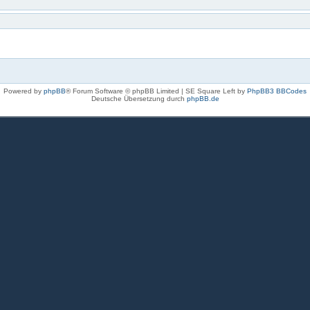
Powered by
phpBB
® Forum Software © phpBB Limited | SE Square Left by
PhpBB3 BBCodes
Deutsche Übersetzung durch
phpBB.de